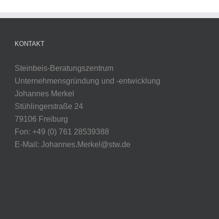
KONTAKT
Steinbeis-Beratungszentrum
Unternehmensgründung und -entwicklung
Johannes Merkel
Stühlingerstraße 24
79106 Freiburg
Fon: +49 (0) 761 28539388
E-Mail: Johannes.Merkel@stw.de